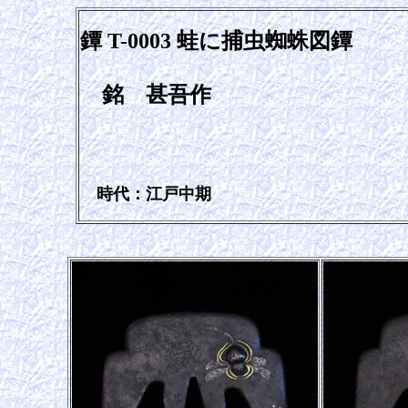
鐔 T-0003 蛙に捕虫蜘蛛図鐔
銘 甚吾作
時代：江戸中期